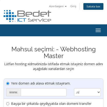
Azerbaijani
Giriş
Səbətə bax
Togg
navig
Məhsul seçimi: - Webhosting
Master
Lütfən hosting xidmətinizdə istifadə etmək istəyiniz domen adını
aşağıdakı xanalardan seçin
Yeni domen adı əlavə etmək istəyirəm.
www.
Başqa bir şirkətdə qeydiyyatda olan domeni transfer