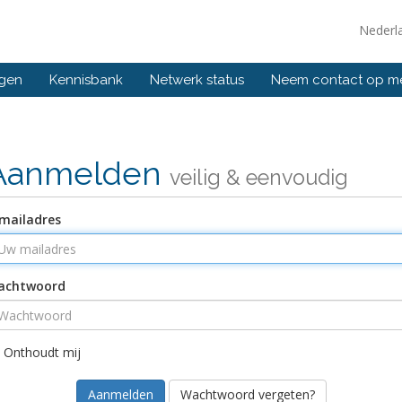
Nederl
ngen
Kennisbank
Netwerk status
Neem contact op m
Aanmelden
veilig & eenvoudig
mailadres
achtwoord
Onthoudt mij
Wachtwoord vergeten?