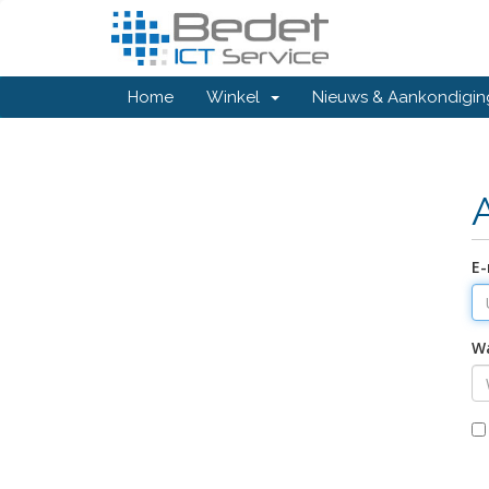
Home
Winkel
Nieuws & Aankondigi
E-
W