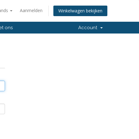
ands
Aanmelden
Winkelwagen bekijken
et ons
Account