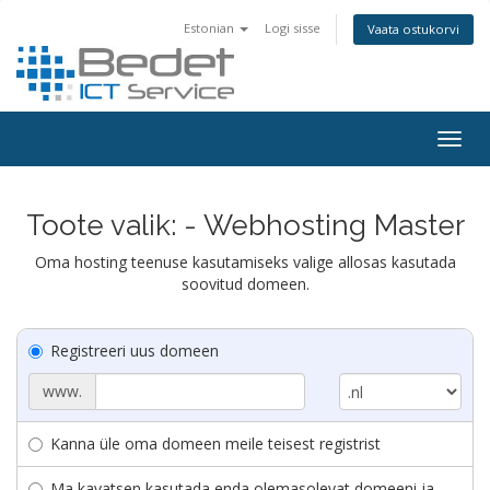
Estonian
Logi sisse
Vaata ostukorvi
Togg
navig
Toote valik: - Webhosting Master
Oma hosting teenuse kasutamiseks valige allosas kasutada
soovitud domeen.
Registreeri uus domeen
www.
Kanna üle oma domeen meile teisest registrist
Ma kavatsen kasutada enda olemasolevat domeeni ja