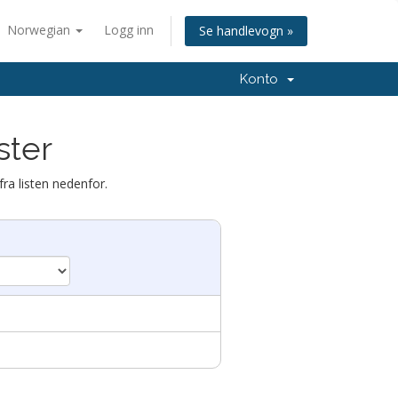
Norwegian
Logg inn
Se handlevogn »
Konto
ster
fra listen nedenfor.