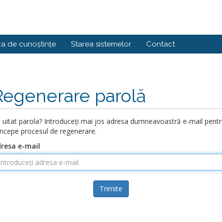
ca de cunoștințe
Starea sistemelor
Contact
Regenerare parolă
i uitat parola? Introduceți mai jos adresa dumneavoastră e-mail pent
începe procesul de regenerare.
resa e-mail
Trimite