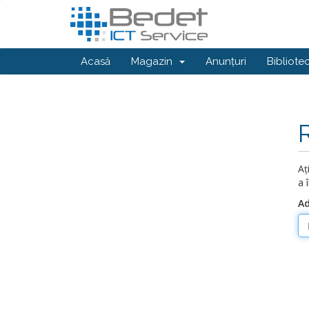
Acasă
Magazin
Anunțuri
Bibliote
Aț
a 
Ad