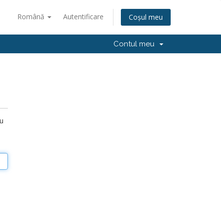
Română
Autentificare
Coșul meu
Contul meu
ru