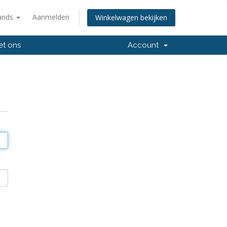
ands
Aanmelden
Winkelwagen bekijken
et ons
Account