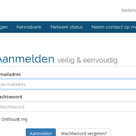
Nederl
ngen
Kennisbank
Netwerk status
Neem contact op m
Aanmelden
veilig & eenvoudig
mailadres
achtwoord
Onthoudt mij
Wachtwoord vergeten?