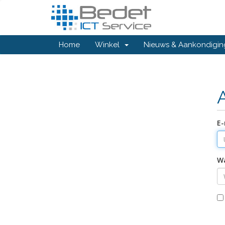
Home
Winkel
Nieuws & Aankondigi
E-
W