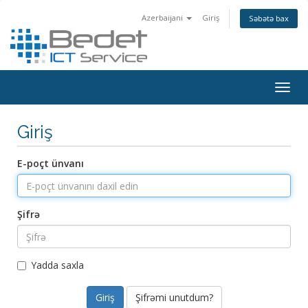
Azerbaijani
Giriş
Səbətə bax
Togg
navig
Giriş
E-poçt ünvanı
Şifrə
Yadda saxla
Şifrəmi unutdum?